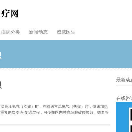
疾病分类
新闻动态
威威医生
融
融
最新动
在线咨
常温高压氩气（冷媒）时，在输送常温氦气（热媒）时，快速加热
重复两次冷冻-复温过程，可使靶区内肿瘤细胞破裂损毁、微血管
。