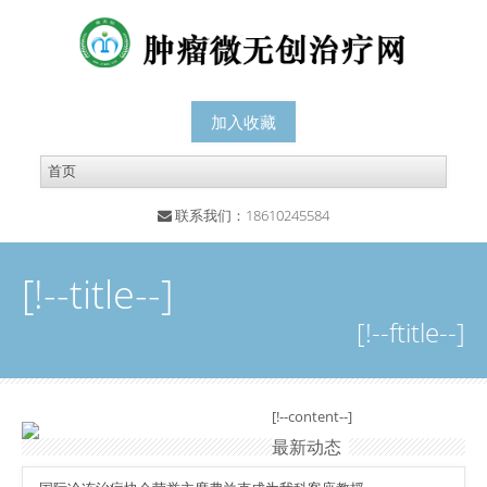
加入收藏
联系我们：18610245584
[!--title--]
[!--ftitle--]
[!--content--]
最新动态