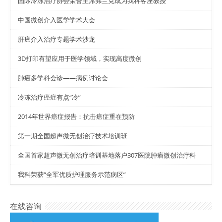
国际冷冻治疗协会荣誉主席弗兰克成为我科客座教授
中国微创介入医学学术大会
肝癌介入治疗专题学术沙龙
3D打印有望应用于医学领域，实现高度微创
肺癌多学科会诊——病例讨论会
冷冻治疗癌症有点“冷”
2014年世界癌症报告：抗击癌症重在预防
第一期全国超声微无创治疗技术培训班
全国首家超声微无创治疗培训基地落户307医院肿瘤微创治疗科
我科荣获“全军优质护理服务示范病区”
在线咨询