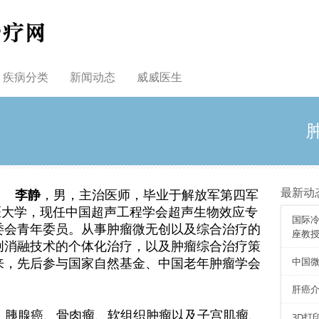
疾病分类
新闻动态
威威医生
最新动
李静
，男，主治医师，毕业于解放军第四军
医大学，现任中国超声工程学会超声生物效应专
国际
委会青年委员。从事肿瘤微无创以及综合治疗的
座教
创消融技术的个体化治疗，以及肿瘤综合治疗策
中国
来，先后参与国家自然基金、中国老年肿瘤学会
肝癌
、胰腺癌、骨肉瘤、软组织肿瘤以及子宫肌瘤、
3D打