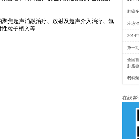
肺癌
的聚焦超声消融治疗、放射及超声介入治疗、氩
冷冻治
射性粒子植入等。
201
第一
全国首
肿瘤
我科荣
在线咨