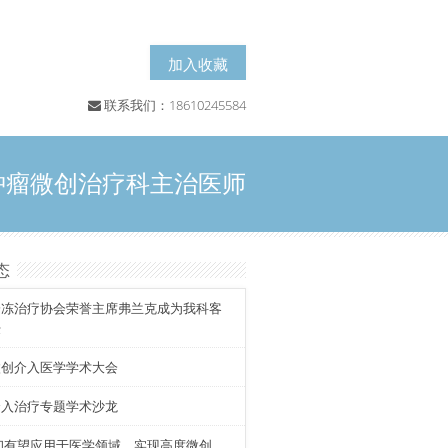
加入收藏
联系我们：18610245584
肿瘤微创治疗科主治医师
态
冷冻治疗协会荣誉主席弗兰克成为我科客
授
微创介入医学学术大会
介入治疗专题学术沙龙
印有望应用于医学领域，实现高度微创